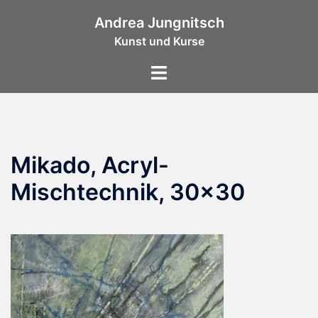
Zum
Andrea Jungnitsch
Inhalt
Kunst und Kurse
springen
Menü
umschalten
Mikado, Acryl-
Mischtechnik, 30×30