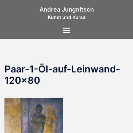
Zum
Andrea Jungnitsch
Inhalt
Kunst und Kurse
springen
Menü
umschalten
Paar-1-Öl-auf-Leinwand-
120×80