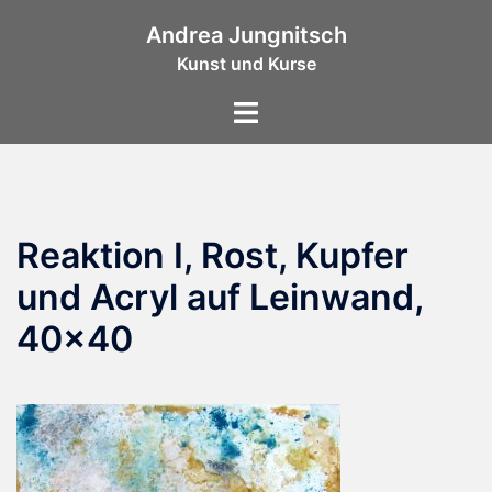
Zum
Andrea Jungnitsch
Inhalt
Kunst und Kurse
springen
Menü
umschalten
Reaktion I, Rost, Kupfer
und Acryl auf Leinwand,
40×40