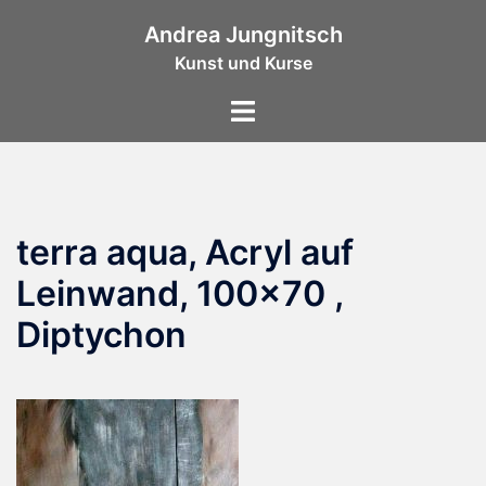
Zum
Andrea Jungnitsch
Inhalt
Kunst und Kurse
springen
Menü
umschalten
terra aqua, Acryl auf
Leinwand, 100×70 ,
Diptychon